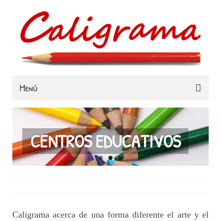
Menú
Familias
Colegios
CENTROS EDUCATIVOS
Museos e Instituciones
Contacta
Caligrama acerca de una forma diferente el arte y el