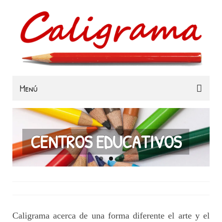
Menú
Familias
Colegios
CENTROS EDUCATIVOS
Museos e Instituciones
Contacta
Caligrama acerca de una forma diferente el arte y el