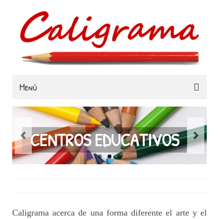
Menú
Familias
Colegios
CENTROS EDUCATIVOS
Museos e Instituciones
Contacta
Caligrama acerca de una forma diferente el arte y el