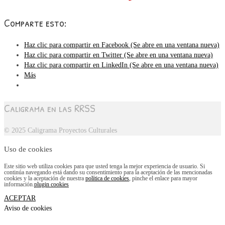
Comparte esto:
Haz clic para compartir en Facebook (Se abre en una ventana nueva)
Haz clic para compartir en Twitter (Se abre en una ventana nueva)
Haz clic para compartir en LinkedIn (Se abre en una ventana nueva)
Más
Caligrama en las RRSS
© 2025 Caligrama Proyectos Culturales
Uso de cookies
Este sitio web utiliza cookies para que usted tenga la mejor experiencia de usuario. Si
continúa navegando está dando su consentimiento para la aceptación de las mencionadas
cookies y la aceptación de nuestra
política de cookies
, pinche el enlace para mayor
información.
plugin cookies
ACEPTAR
Aviso de cookies