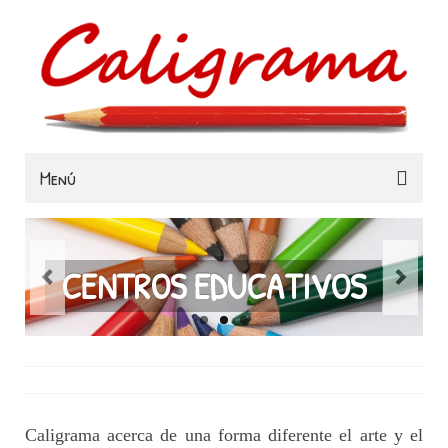
Menú
Familias
Colegios
CENTROS EDUCATIVOS
Museos e Instituciones
Contacta
Caligrama acerca de una forma diferente el arte y el