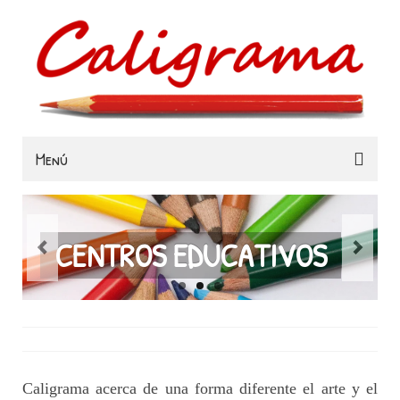
Menú
Familias
Colegios
CENTROS EDUCATIVOS
Museos e Instituciones
Contacta
Caligrama acerca de una forma diferente el arte y el